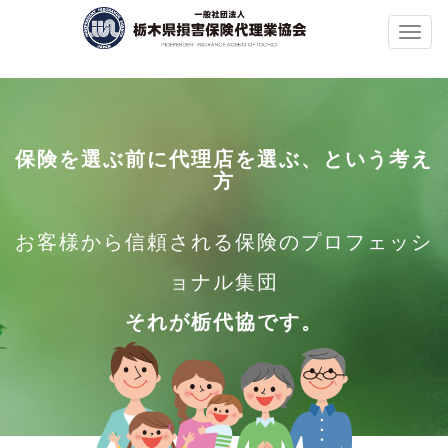
Toggl
naviga
保険を選ぶ前に代理店を選ぶ、という考え
方
お客様から信頼される保険のプロフェッシ
ョナル集団
それが栃代協です。