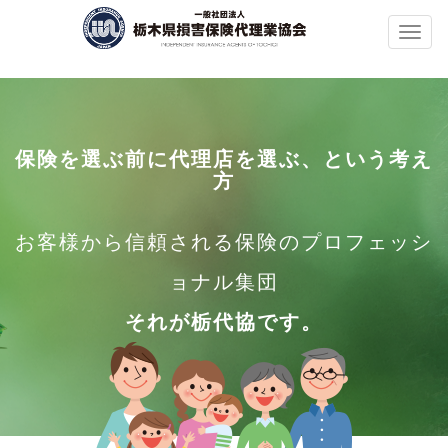
Toggl
naviga
保険を選ぶ前に代理店を選ぶ、という考え
方
お客様から信頼される保険のプロフェッシ
ョナル集団
それが栃代協です。